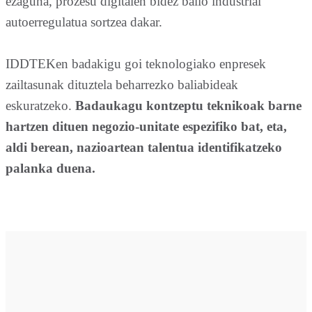
ezaguna, prozesu digitalen bidez balio industrial
autoerregulatua sortzea dakar.
IDDTEKen badakigu goi teknologiako enpresek
zailtasunak dituztela beharrezko baliabideak
eskuratzeko.
Badaukagu kontzeptu teknikoak barne
hartzen dituen negozio-unitate espezifiko bat, eta,
aldi berean, nazioartean talentua identifikatzeko
palanka duena.