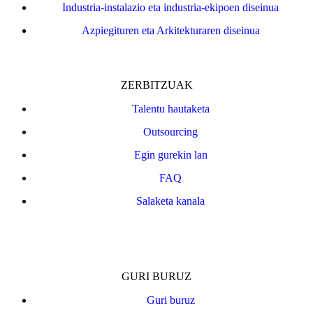
Industria-instalazio eta industria-ekipoen diseinua
Azpiegituren eta Arkitekturaren diseinua
ZERBITZUAK
Talentu hautaketa
Outsourcing
Egin gurekin lan
FAQ
Salaketa kanala
GURI BURUZ
Guri buruz