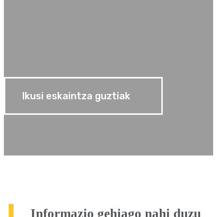
Ikusi eskaintza guztiak
Informazio gehiago nahi duzu