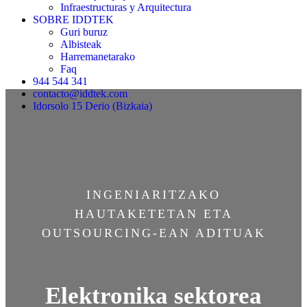
Infraestructuras y Arquitectura
SOBRE IDDTEK
Guri buruz
Albisteak
Harremanetarako
Faq
944 544 341
contacto@iddtek.com
Idorsolo 15 Derio (Bizkaia)
INGENIARITZAKO
HAUTAKETETAN ETA
OUTSOURCING-EAN ADITUAK
Elektronika sektorea