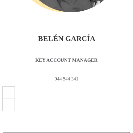
BELÉN GARCÍA
KEY ACCOUNT MANAGER
944 544 341