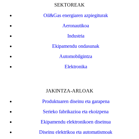
SEKTOREAK
Oil&Gas energiaren azpiegiturak
Aeronautikoa
Industria
Ekipamendu ondasunak
Automobilgintza
Elektronika
JAKINTZA-ARLOAK
Produktuaren diseinu eta garapena
Serieko fabrikazioa eta ekoizpena
Ekipamendu elektronikoen diseinua
Diseinu elektrikoa eta automatismoak