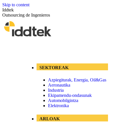
Skip to content
Iddtek
Outsourcing de Ingenieros
SEKTOREAK
Azpiegiturak, Energia, Oil&Gas
Aeronautika
Industria
Ekipamendu-ondasunak
Automobilgintza
Elektronika
ARLOAK