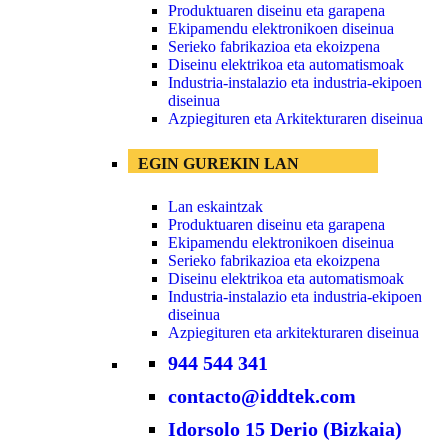
Produktuaren diseinu eta garapena
Ekipamendu elektronikoen diseinua
Serieko fabrikazioa eta ekoizpena
Diseinu elektrikoa eta automatismoak
Industria-instalazio eta industria-ekipoen
diseinua
Azpiegituren eta Arkitekturaren diseinua
EGIN GUREKIN LAN
Lan eskaintzak
Produktuaren diseinu eta garapena
Ekipamendu elektronikoen diseinua
Serieko fabrikazioa eta ekoizpena
Diseinu elektrikoa eta automatismoak
Industria-instalazio eta industria-ekipoen
diseinua
Azpiegituren eta arkitekturaren diseinua
944 544 341
contacto@iddtek.com
Idorsolo 15 Derio (Bizkaia)