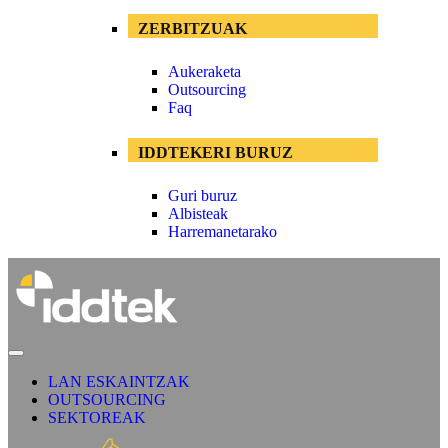
ZERBITZUAK
Aukeraketa
Outsourcing
Faq
IDDTEKERI BURUZ
Guri buruz
Albisteak
Harremanetarako
LAN ESKAINTZAK
OUTSOURCING
SEKTOREAK