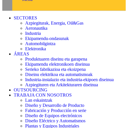
SECTORES
Azpiegiturak, Energia, Oil&Gas
Aeronautika
Industria
Ekipamendu-ondasunak
Automobilgintza
Elektronika
ÁREAS
Produktuaren diseinu eta garapena
Ekipamendu elektronikoen diseinua
Serieko fabrikazioa eta ekoizpena
Diseinu elektrikoa eta automatismoak
Industria-instalazio eta industria-ekipoen diseinua
Azpiegituren eta Arkitekturaren diseinua
OUTSOURCING
TRABAJA CON NOSOTROS
Lan eskaintzak
Diseño y Desarrollo de Producto
Fabricación y Producción en serie
Diseño de Equipos electrónicos
Diseño Eléctrico y Automatismos
Plantas y Equipos Industriales