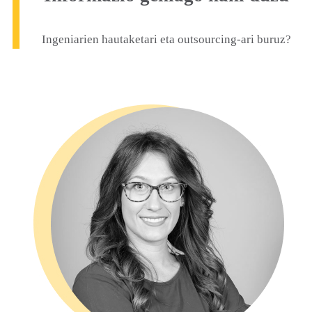
Ingeniarien hautaketari eta outsourcing-ari buruz?