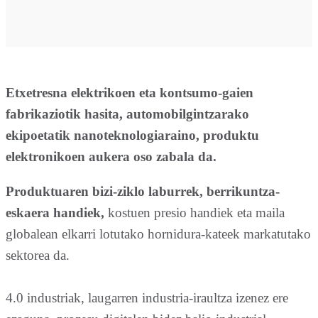
Etxetresna elektrikoen eta kontsumo-gaien
fabrikaziotik hasita, automobilgintzarako
ekipoetatik nanoteknologiaraino, produktu
elektronikoen aukera oso zabala da.
Produktuaren bizi-ziklo laburrek, berrikuntza-
eskaera handiek,
kostuen presio handiek eta maila
globalean elkarri lotutako hornidura-kateek markatutako
sektorea da.
4.0 industriak, laugarren industria-iraultza izenez ere