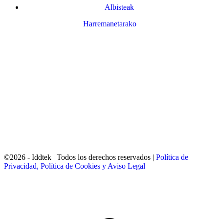
Albisteak
Harremanetarako
Bizkaiko Foru Aldundiak finantzatu du proiektu hau, 2023ko Trantsizio Digital eta Berdea
Programaren barruan / Este proyecto ha sido financiado por la Diputación Foral de Bizkaia
dentro del Programa Transición Digital y Verde 2023.
©2026 - Iddtek | Todos los derechos reservados |
Política de
Privacidad, Política de Cookies y Aviso Legal