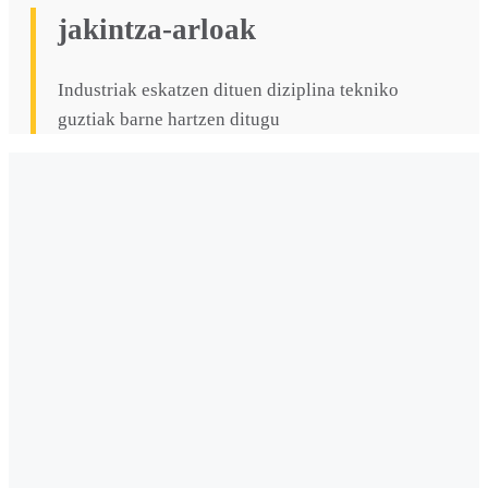
jakintza-arloak
Industriak eskatzen dituen diziplina tekniko
guztiak barne hartzen ditugu