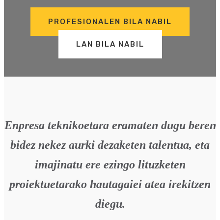
PROFESIONALEN BILA NABIL
LAN BILA NABIL
Enpresa teknikoetara eramaten dugu beren
bidez nekez aurki dezaketen talentua, eta
imajinatu ere ezingo lituzketen
proiektuetarako hautagaiei atea irekitzen
diegu.