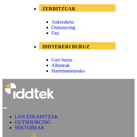
ZERBITZUAK
Aukeraketa
Outsourcing
Faq
IDDTEKERI BURUZ
Guri buruz
Albisteak
Harremanetarako
LAN ESKAINTZAK
OUTSOURCING
SEKTOREAK