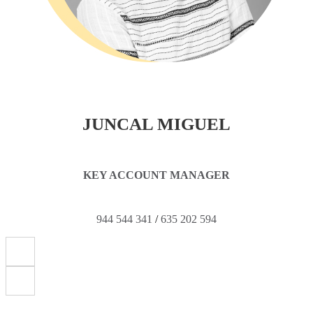
JUNCAL MIGUEL
KEY ACCOUNT MANAGER
944 544 341
/
635 202 594