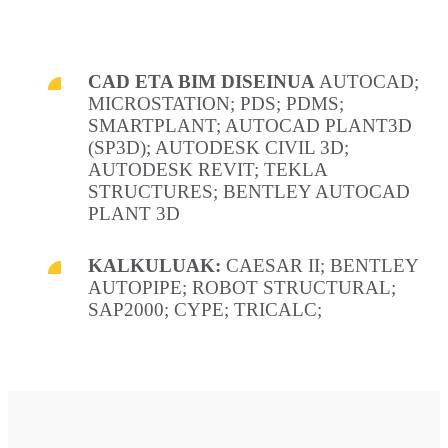
CAD ETA BIM DISEINUA
AUTOCAD;
MICROSTATION; PDS; PDMS;
SMARTPLANT; AUTOCAD PLANT3D
(SP3D); AUTODESK CIVIL 3D;
AUTODESK REVIT; TEKLA
STRUCTURES; BENTLEY AUTOCAD
PLANT 3D
KALKULUAK:
CAESAR II; BENTLEY
AUTOPIPE; ROBOT STRUCTURAL;
SAP2000; CYPE; TRICALC;