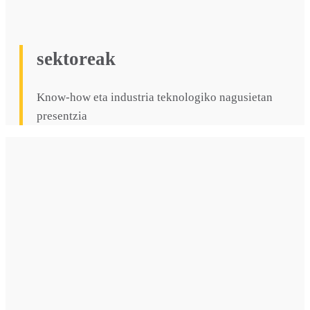
sektoreak
Know-how eta industria teknologiko nagusietan
presentzia