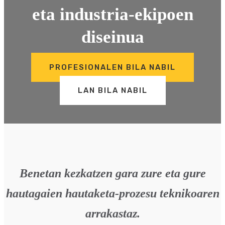
eta industria-ekipoen
diseinua
PROFESIONALEN BILA NABIL
LAN BILA NABIL
Benetan kezkatzen gara zure eta gure
hautagaien hautaketa-prozesu teknikoaren
arrakastaz.