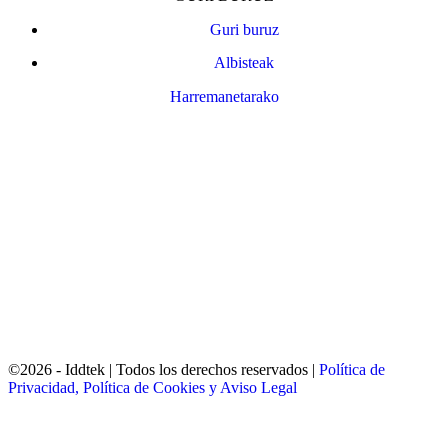
Guri buruz
Albisteak
Harremanetarako
Bizkaiko Foru Aldundiak finantzatu du proiektu hau, 2023ko Trantsizio Digital eta Berdea
Programaren barruan / Este proyecto ha sido financiado por la Diputación Foral de Bizkaia
dentro del Programa Transición Digital y Verde 2023.
©2026 - Iddtek | Todos los derechos reservados |
Política de
Privacidad, Política de Cookies y Aviso Legal