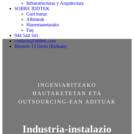
Infraestructuras y Arquitectura
SOBRE IDDTEK
Guri buruz
Albisteak
Harremanetarako
Faq
944 544 341
contacto@iddtek.com
Idorsolo 15 Derio (Bizkaia)
INGENIARITZAKO
HAUTAKETETAN ETA
OUTSOURCING-EAN ADITUAK
Industria-instalazio