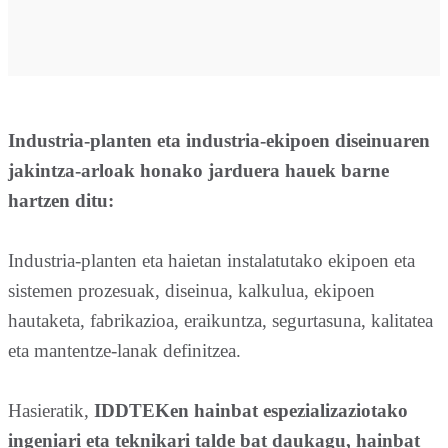
Industria-planten eta industria-ekipoen diseinuaren
jakintza-arloak honako jarduera hauek barne
hartzen ditu:
Industria-planten eta haietan instalatutako ekipoen eta
sistemen prozesuak, diseinua, kalkulua, ekipoen
hautaketa, fabrikazioa, eraikuntza, segurtasuna, kalitatea
eta mantentze-lanak definitzea.
Hasieratik,
IDDTEKen hainbat espezializaziotako
ingeniari eta teknikari talde bat daukagu, hainbat