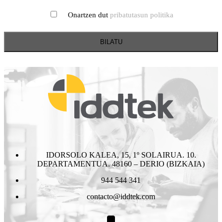
Onartzen dut
pribatutasun politika
IDORSOLO KALEA, 15, 1º SOLAIRUA. 10.
DEPARTAMENTUA. 48160 – DERIO (BIZKAIA)
944 544 341
contacto@iddtek.com