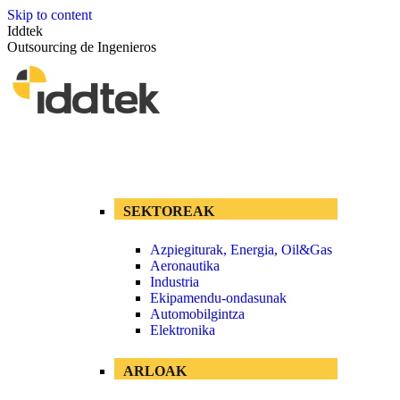
Skip to content
Iddtek
Outsourcing de Ingenieros
SEKTOREAK
Azpiegiturak, Energia, Oil&Gas
Aeronautika
Industria
Ekipamendu-ondasunak
Automobilgintza
Elektronika
ARLOAK