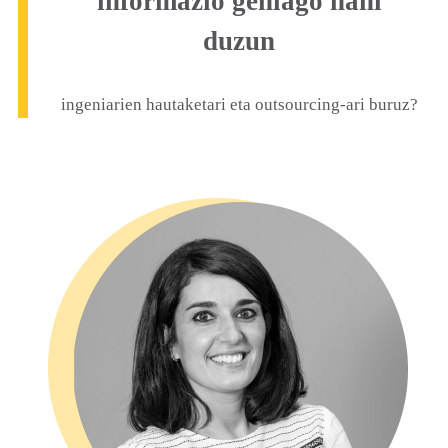
informazio gehiago nahi
duzun
ingeniarien hautaketari eta outsourcing-ari buruz?