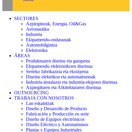
SECTORES
Azpiegiturak, Energia, Oil&Gas
Aeronautika
Industria
Ekipamendu-ondasunak
Automobilgintza
Elektronika
ÁREAS
Produktuaren diseinu eta garapena
Ekipamendu elektronikoen diseinua
Serieko fabrikazioa eta ekoizpena
Diseinu elektrikoa eta automatismoak
Industria-instalazio eta industria-ekipoen diseinua
Azpiegituren eta Arkitekturaren diseinua
OUTSOURCING
TRABAJA CON NOSOTROS
Lan eskaintzak
Diseño y Desarrollo de Producto
Fabricación y Producción en serie
Diseño de Equipos electrónicos
Diseño Eléctrico y Automatismos
Plantas y Equipos Industriales