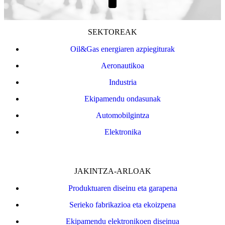
SEKTOREAK
Oil&Gas energiaren azpiegiturak
Aeronautikoa
Industria
Ekipamendu ondasunak
Automobilgintza
Elektronika
JAKINTZA-ARLOAK
Produktuaren diseinu eta garapena
Serieko fabrikazioa eta ekoizpena
Ekipamendu elektronikoen diseinua