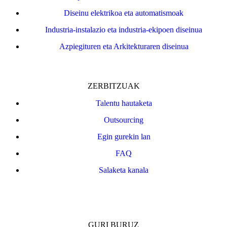
Diseinu elektrikoa eta automatismoak
Industria-instalazio eta industria-ekipoen diseinua
Azpiegituren eta Arkitekturaren diseinua
ZERBITZUAK
Talentu hautaketa
Outsourcing
Egin gurekin lan
FAQ
Salaketa kanala
GURI BURUZ