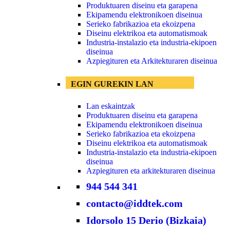
Produktuaren diseinu eta garapena
Ekipamendu elektronikoen diseinua
Serieko fabrikazioa eta ekoizpena
Diseinu elektrikoa eta automatismoak
Industria-instalazio eta industria-ekipoen
diseinua
Azpiegituren eta Arkitekturaren diseinua
EGIN GUREKIN LAN
Lan eskaintzak
Produktuaren diseinu eta garapena
Ekipamendu elektronikoen diseinua
Serieko fabrikazioa eta ekoizpena
Diseinu elektrikoa eta automatismoak
Industria-instalazio eta industria-ekipoen
diseinua
Azpiegituren eta arkitekturaren diseinua
944 544 341
contacto@iddtek.com
Idorsolo 15 Derio (Bizkaia)