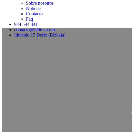
Sobre nosotros
Noticias
Contacto
Faq
944 544 341
contacto@iddtek.com
Idorsolo 15 Derio (Bizkaia)