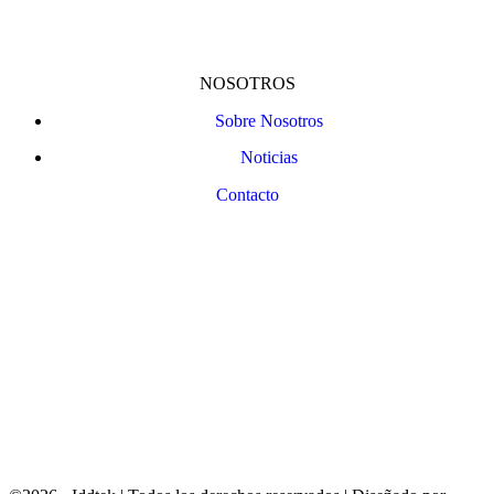
NOSOTROS
Sobre Nosotros
Noticias
Contacto
Bizkaiko Foru Aldundiak finantzatu du proiektu hau, 2023ko Trantsizio Digital eta Berdea
Programaren barruan / Este proyecto ha sido financiado por la Diputación Foral de Bizkaia
dentro del Programa Transición Digital y Verde 2023.