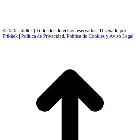
Programaren barruan / Este proyecto ha sido financiado por la Diputación Foral de Bizkaia
dentro del Programa Transición Digital y Verde 2023.
©2026 - Iddtek | Todos los derechos reservados | Diseñado por
Frikitek
|
Política de Privacidad, Política de Cookies y Aviso Legal