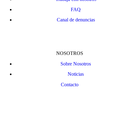
FAQ
Canal de denuncias
NOSOTROS
Sobre Nosotros
Noticias
Contacto
Bizkaiko Foru Aldundiak finantzatu du proiektu hau, 2023ko Trantsizio Digital eta Berdea