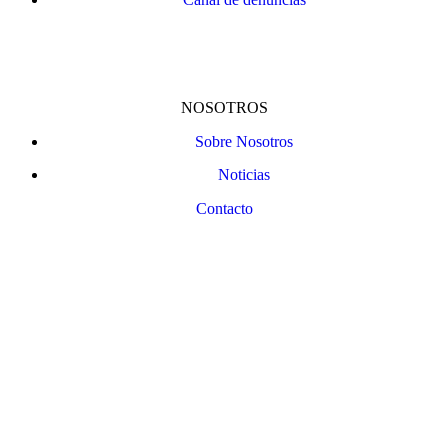
NOSOTROS
Sobre Nosotros
Noticias
Contacto
Bizkaiko Foru Aldundiak finantzatu du proiektu hau, 2023ko Trantsizio Digital eta Berdea
Programaren barruan / Este proyecto ha sido financiado por la Diputación Foral de Bizkaia
dentro del Programa Transición Digital y Verde 2023.