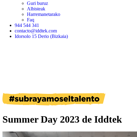
Guri buruz
Albisteak
Harremanetarako
Faq
944 544 341
contacto@iddtek.com
Idorsolo 15 Derio (Bizkaia)
Summer Day 2023 de Iddtek