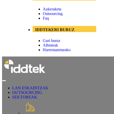
Aukeraketa
Outsourcing
Faq
IDDTEKERI BURUZ
Guri buruz
Albisteak
Harremanetarako
LAN ESKAINTZAK
OUTSOURCING
SEKTOREAK