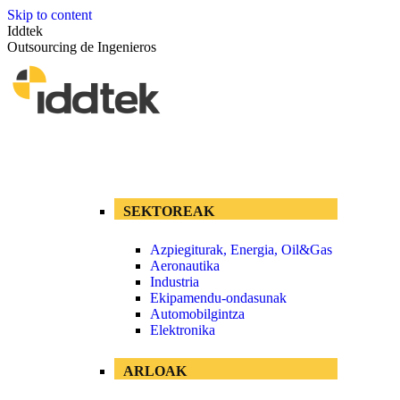
Skip to content
Iddtek
Outsourcing de Ingenieros
SEKTOREAK
Azpiegiturak, Energia, Oil&Gas
Aeronautika
Industria
Ekipamendu-ondasunak
Automobilgintza
Elektronika
ARLOAK