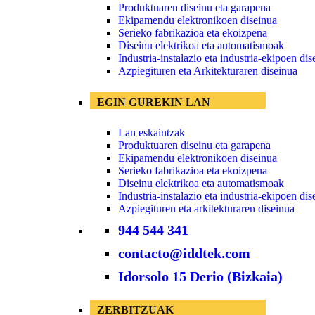
Produktuaren diseinu eta garapena
Ekipamendu elektronikoen diseinua
Serieko fabrikazioa eta ekoizpena
Diseinu elektrikoa eta automatismoak
Industria-instalazio eta industria-ekipoen dis
Azpiegituren eta Arkitekturaren diseinua
EGIN GUREKIN LAN
Lan eskaintzak
Produktuaren diseinu eta garapena
Ekipamendu elektronikoen diseinua
Serieko fabrikazioa eta ekoizpena
Diseinu elektrikoa eta automatismoak
Industria-instalazio eta industria-ekipoen dis
Azpiegituren eta arkitekturaren diseinua
944 544 341
contacto@iddtek.com
Idorsolo 15 Derio (Bizkaia)
ZERBITZUAK