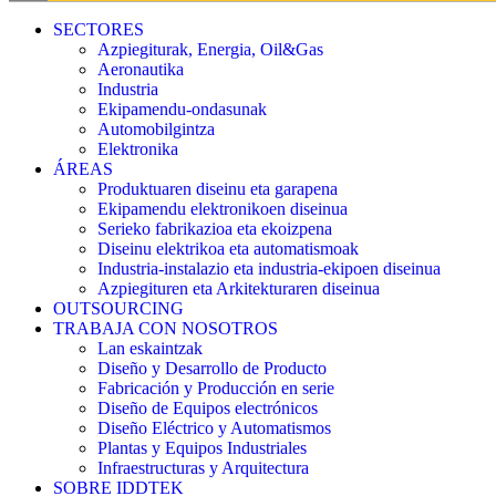
SECTORES
Azpiegiturak, Energia, Oil&Gas
Aeronautika
Industria
Ekipamendu-ondasunak
Automobilgintza
Elektronika
ÁREAS
Produktuaren diseinu eta garapena
Ekipamendu elektronikoen diseinua
Serieko fabrikazioa eta ekoizpena
Diseinu elektrikoa eta automatismoak
Industria-instalazio eta industria-ekipoen diseinua
Azpiegituren eta Arkitekturaren diseinua
OUTSOURCING
TRABAJA CON NOSOTROS
Lan eskaintzak
Diseño y Desarrollo de Producto
Fabricación y Producción en serie
Diseño de Equipos electrónicos
Diseño Eléctrico y Automatismos
Plantas y Equipos Industriales
Infraestructuras y Arquitectura
SOBRE IDDTEK